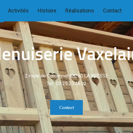
Activités
Histoire
Réalisations
Contact
enuiserie Vaxelai
2 route de Cornimont 88250 LA BRESSE
Tél : 03.29.25.46.02
Contact