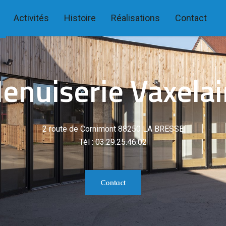
Activités
Histoire
Réalisations
Contact
enuiserie Vaxelai
2 route de Cornimont 88250 LA BRESSE
Tél : 03.29.25.46.02
Contact