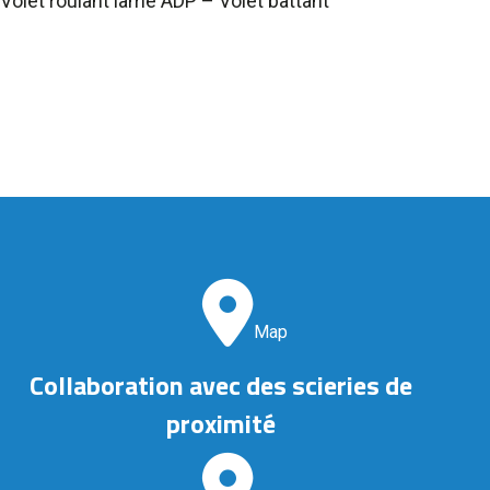
Volet roulant lame ADP – Volet battant
Map
Collaboration avec des scieries de
proximité