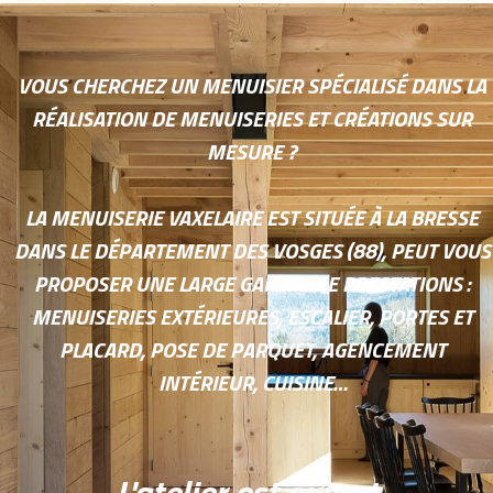
VOUS CHERCHEZ UN MENUISIER SPÉCIALISÉ DANS LA
RÉALISATION DE MENUISERIES ET CRÉATIONS SUR
MESURE ?
LA MENUISERIE VAXELAIRE EST SITUÉE À LA BRESSE
DANS LE DÉPARTEMENT DES VOSGES (88), PEUT VOUS
PROPOSER UNE LARGE GAMME DE PRESTATIONS :
MENUISERIES EXTÉRIEURES, ESCALIER, PORTES ET
PLACARD, POSE DE PARQUET, AGENCEMENT
INTÉRIEUR, CUISINE…
L'atelier est ouvert