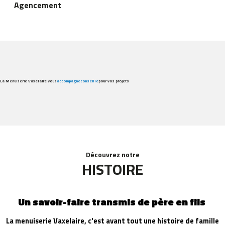
Agencement
La Menuiserie Vaxelaire vous
accompagne
conseille
pour vos projets
Découvrez notre
HISTOIRE
Un savoir-faire transmis de père en fils
La menuiserie Vaxelaire, c'est avant tout une histoire de famille