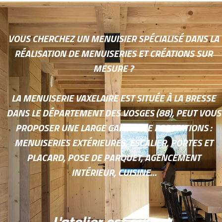
VOUS CHERCHEZ UN MENUISIER SPÉCIALISÉ DANS LA
RÉALISATION DE MENUISERIES ET CRÉATIONS SUR
MESURE ?
LA MENUISERIE VAXELAIRE EST SITUÉE À LA BRESSE
DANS LE DÉPARTEMENT DES VOSGES (88), PEUT VOUS
PROPOSER UNE LARGE GAMME DE PRESTATIONS :
MENUISERIES EXTÉRIEURES, ESCALIER, PORTES ET
PLACARD, POSE DE PARQUET, AGENCEMENT
INTÉRIEUR, CUISINE…
L'atelier est ouvert