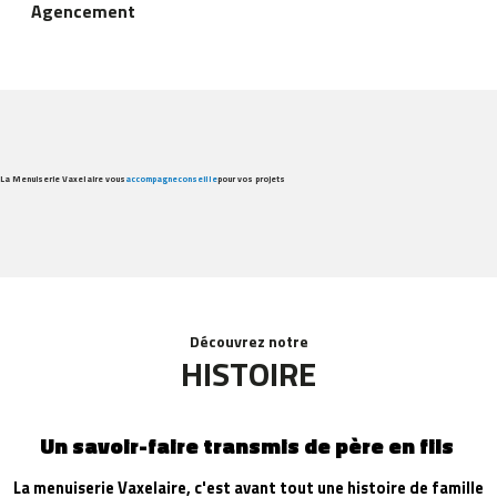
Agencement
La Menuiserie Vaxelaire vous
accompagne
conseille
pour vos projets
Découvrez notre
HISTOIRE
Un savoir-faire transmis de père en fils
La menuiserie Vaxelaire, c'est avant tout une histoire de famille